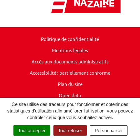
Politique de confidentialité
Mentions légales
Accès aux documents administratifs
Accessibilité : partiellement conforme
Plan du site
Open data
Ce site utilise des traceurs pour fonctionner et obtenir des
Presse
statistiques d'utilisation afin améliorer l'utilisation, vous pouvez
contrôler ceux que vous souhaitez activer.
Tout accepter
Tout refuser
Personnaliser
Menu
Accueil
Démarches
Rechercher