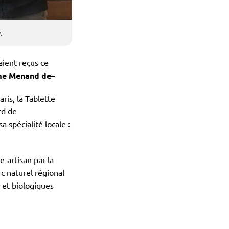
.
aient reçus ce
me Menand de–
aris, la Tablette
rd de
 spécialité locale :
-artisan par la
c naturel régional
 et biologiques