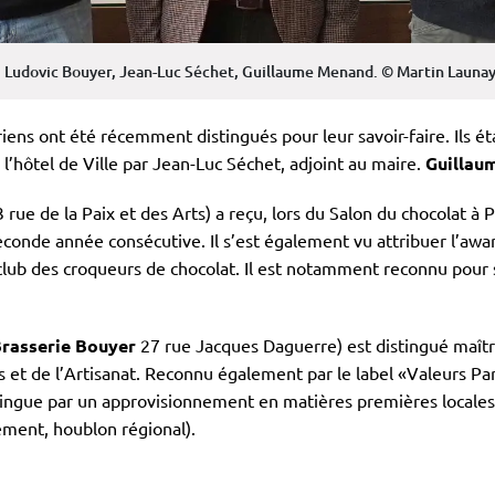
: Ludovic Bouyer, Jean-Luc Séchet, Guillaume Menand. © Martin Launay
iens ont été récemment distingués pour leur savoir-faire. Ils ét
 l’hôtel de Ville par Jean-Luc Séchet, adjoint au maire.
Guillau
 rue de la Paix et des Arts) a reçu, lors du Salon du chocolat à P
econde année consécutive. Il s’est également vu attribuer l’awa
club des croqueurs de chocolat. Il est notamment reconnu pour sa
rasserie Bouyer
27 rue Jacques Daguerre) est distingué maître
et de l’Artisanat. Reconnu également par le label «Valeurs Par
istingue par un approvisionnement en matières premières locales
lement, houblon régional).