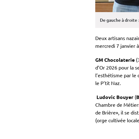
De gauche à droite 
Deux artisans nazair
mercredi 7 janvier à
GM Chocolaterie
(3
d’Or 2026 pour la s
l’esthétisme par le 
le P’tit Naz.
Ludovic Bouyer
(
B
Chambre de Métiers 
de Brière», il se d
(orge cultivée loca