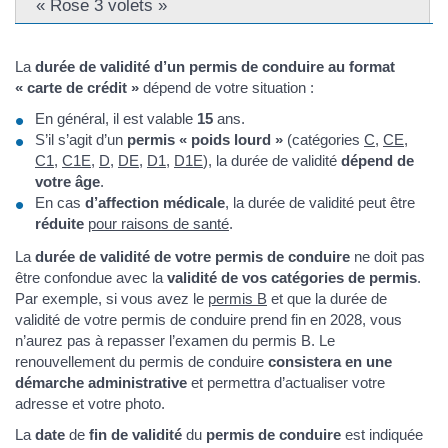
« Rose 3 volets »
La
durée de validité d’un permis de conduire au format
« carte de crédit »
dépend de votre situation :
En général, il est valable
15
ans.
S’il s’agit d’un
permis « poids lourd »
(catégories
C
,
CE
,
C1
,
C1E
,
D
,
DE
,
D1
,
D1E
), la durée de validité
dépend de
votre âge
.
En cas
d’affection médicale
, la durée de validité peut être
réduite
pour raisons de santé
.
La
durée de validité de votre permis de conduire
ne doit pas
être confondue avec la
validité de vos catégories de permis
.
Par exemple, si vous avez le
permis B
et que la durée de
validité de votre permis de conduire prend fin en 2028, vous
n’aurez pas à repasser l’examen du permis B. Le
renouvellement du permis de conduire
consistera en une
démarche administrative
et permettra d’actualiser votre
adresse et votre photo.
La
date
de
fin de validité
du
permis de conduire
est indiquée